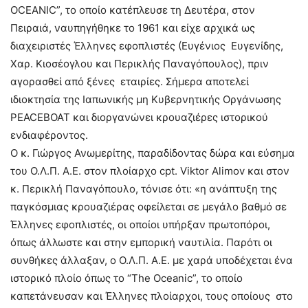
OCEANIC”, το οποίο κατέπλευσε τη Δευτέρα, στον
Πειραιά, ναυπηγήθηκε το 1961 και είχε αρχικά ως
διαχειριστές Έλληνες εφοπλιστές (Ευγένιος Ευγενίδης,
Χαρ. Κιοσέογλου και Περικλής Παναγόπουλος), πριν
αγορασθεί από ξένες εταιρίες. Σήμερα αποτελεί
ιδιοκτησία της Ιαπωνικής μη Κυβερνητικής Οργάνωσης
PEACEBOAT και διοργανώνει κρουαζιέρες ιστορικού
ενδιαφέροντος.
Ο κ. Γιώργος Ανωμερίτης, παραδίδοντας δώρα και εύσημα
του Ο.Λ.Π. Α.Ε. στον πλοίαρχο cpt. Viktor Alimov και στον
κ. Περικλή Παναγόπουλο, τόνισε ότι: «η ανάπτυξη της
παγκόσμιας κρουαζιέρας οφείλεται σε μεγάλο βαθμό σε
Έλληνες εφοπλιστές, οι οποίοι υπήρξαν πρωτοπόροι,
όπως άλλωστε και στην εμπορική ναυτιλία. Παρότι οι
συνθήκες άλλαξαν, ο Ο.Λ.Π. Α.Ε. με χαρά υποδέχεται ένα
ιστορικό πλοίο όπως το “The Oceanic”, το οποίο
καπετάνευσαν και Έλληνες πλοίαρχοι, τους οποίους στο