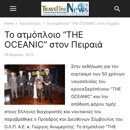
Home
Κρουαζιέρες
Το ατμόπλοιο “THE OCEANIC” στον Πειραιά
Το ατμόπλοιο “THE
OCEANIC” στον Πειραιά
28 Μαρτίου, 2012
Στην εκδήλωση για τον
εορτασμό των 50 χρόνων
ναυσιπλοΐας του
κρουαζιερόπλοιου “THE
OCEANIC” και την
απόδοση φόρου τιμής
στους Έλληνες διαχειριστές και ναυτικούς του
παραβρέθηκε ο Πρόεδρος και Διευθύνων Σύμβουλος του
Ο.Λ.Π. Α.Ε. κ. Γιώργος Ανωμερίτης.
Το ατμόπλοιο “THE