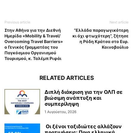
Previous article
Next article
Στην Αθήνα για την Διεθνή
“Ελλάδα παραγωγικότερη
Ημερίδα «Mobility & Travel/
κι όχι φτωχότερη”, ζήτησε
Overcoming Travel Barriers»
η Ρόδη Κράτσα στο Ευρ.
ο Γενικός Γραμματέας του
Κοινοβούλιο
Παγκόσμιου Οργανισμού
Τουρισμού, κ. Ταλέμπ Ριφάι
RELATED ARTICLES
Διπλή διάκριση για την ΟΛΠ σε
βιώσιμη ανάπτυξη και
συμπερίληψη
1 Αυγούστου, 2026
Οι ξένοι ταξιδιώτες αλλάζουν
προτιμήσεις: Ποια ελληνικά