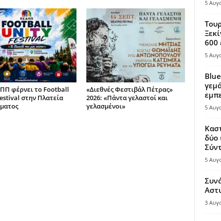
5 Αυγ
Τουρ
Ξεκί
600 
5 Αυγ
Blue
γεμά
ΠΠ φέρνει το Football
«Διεθνές Φεστιβάλ Πέτρας»
εμπε
estival στην Πλατεία
2026: «Πάντα γελαστοί και
ματος
γελασμένοι»
5 Αυγ
Καστ
δύο 
Σύντ
5 Αυγ
Συν
Αστ
3 Αυγ