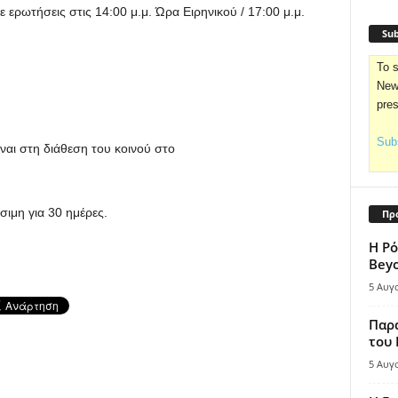
ερωτήσεις στις 14:00 μ.μ. Ώρα Ειρηνικού / 17:00 μ.μ.
Sub
To s
News
pre
Subs
ναι στη διάθεση του κοινού στο
σιμη για 30 ημέρες.
Πρ
Η Ρό
Bey
5 Αυγ
Παρά
του
5 Αυγ