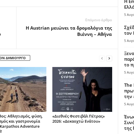
Η Em
Ελλ
5 Αυγ
Επόμενο άρθρο
Σχέδ
Η Austrian μειώνει τα δρομολόγια της
τον
ύ
Βιέννη – Αθήνα
5 Αυγ
Ξενο
ΤΟΝ ΔΗΜΙΟΥΡΓΟ
παρά
το π
5 Αυγ
The 
πρωτ
την 
5 Αυγ
ος: Αθλητισμός, φύση,
«Διεθνές Φεστιβάλ Πέτρας»
Ένω
σμός και γαστρονομία
2026: «Δεκαοχτώ Ενάτου»
Συνά
 Karpathos Adventure
της
l!