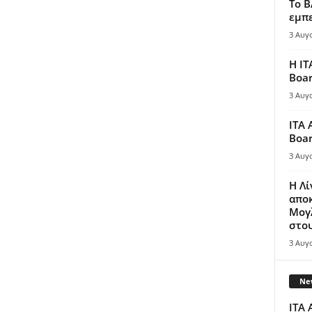
Το B
εμπε
3 Αυγ
Η IT
Boar
3 Αυγ
ITA 
Boar
3 Αυγ
Η Λ
απο
Μογλ
στου
3 Αυγ
New
ITA 