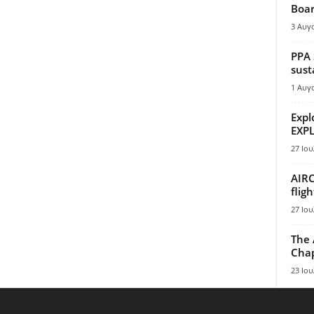
Boar
3 Αυγ
PPA 
sust
1 Αυγ
Expl
EXPL
27 Ιου
AIRC
flig
27 Ιου
The 
Chap
23 Ιου