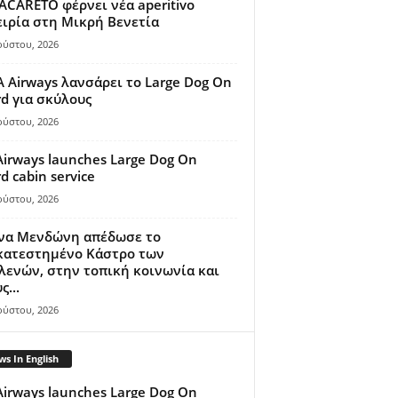
ACARETO φέρνει νέα aperitivo
ιρία στη Μικρή Βενετία
ούστου, 2026
A Airways λανσάρει το Large Dog On
d για σκύλους
ούστου, 2026
Airways launches Large Dog On
d cabin service
ούστου, 2026
ίνα Μενδώνη απέδωσε το
κατεστημένο Κάστρο των
ενών, στην τοπική κοινωνία και
ς...
ούστου, 2026
s In English
Airways launches Large Dog On