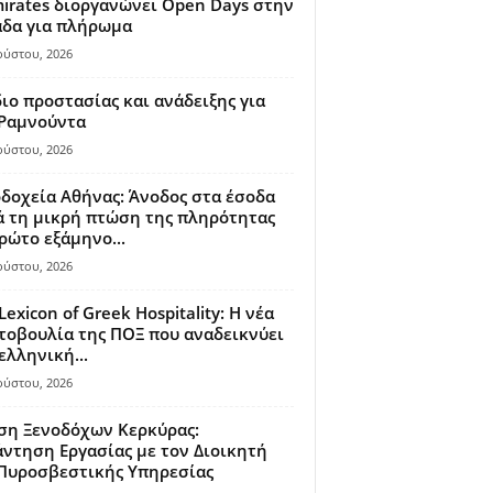
irates διοργανώνει Open Days στην
άδα για πλήρωμα
ούστου, 2026
ιο προστασίας και ανάδειξης για
 Ραμνούντα
ούστου, 2026
δοχεία Αθήνας: Άνοδος στα έσοδα
 τη μικρή πτώση της πληρότητας
ρώτο εξάμηνο...
ούστου, 2026
Lexicon of Greek Hospitality: Η νέα
οβουλία της ΠΟΞ που αναδεικνύει
ελληνική...
ούστου, 2026
ση Ξενοδόχων Κερκύρας:
ντηση Εργασίας με τον Διοικητή
 Πυροσβεστικής Υπηρεσίας