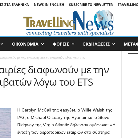
ΙΣ ΣΤΑ ΕΛΛΗΝΙΚΆ
NEWS IN ENGLISH
SUBSCRIBE TO NEWLETTER
TRAVELLING
ΟΙΚΟΝΟΜΙΑ
ΦΟΡΕΙΣ
ΕΚΔΗΛΩΣΕΙΣ
ΜΕΤΑ
ς διαφωνούν με την επιβολή φόρου επιβατών λόγω του ETS
αιρίες διαφωνούν με την
ιβατών λόγω του ETS
Η Carolyn McCall της easyJet, ο Willie Walsh της
IAG, ο Michael O’Leary της Ryanair και ο Steve
Ridgway της Virgin Atlantic δήλωσαν ομόφωνα: «Η
ένταξη των αεροπορικών εταιριών στο σύστημα