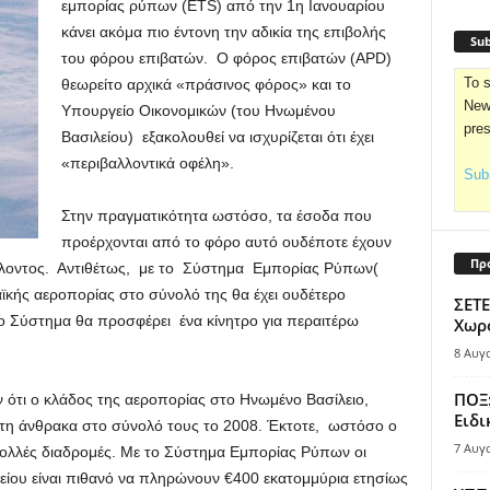
εμπορίας ρύπων (ETS) από την 1η Ιανουαρίου
κάνει ακόμα πιο έντονη την αδικία της επιβολής
Sub
του φόρου επιβατών. Ο φόρος επιβατών (APD)
To s
θεωρείτο αρχικά «πράσινος φόρος» και το
News
Υπουργείο Οικονομικών (του Ηνωμένου
pre
Βασιλείου) εξακολουθεί να ισχυρίζεται ότι έχει
«περιβαλλοντικά οφέλη».
Subs
Στην πραγματικότητα ωστόσο, τα έσοδα που
προέρχονται από το φόρο αυτό ουδέποτε έχουν
Πρ
λλοντος. Αντιθέτως, με το Σύστημα Εμπορίας Ρύπων(
κής αεροπορίας στο σύνολό της θα έχει ουδέτερο
ΣΕΤΕ
 Σύστημα θα προσφέρει ένα κίνητρο για περαιτέρω
Χωρο
8 Αυγ
ΠΟΞ:
υν ότι ο κλάδος της αεροπορίας στο Ηνωμένο Βασίλειο,
Ειδι
τη άνθρακα στο σύνολό τους το 2008. Έκτοτε, ωστόσο ο
7 Αυγ
ολλές διαδρομές. Με το Σύστημα Εμπορίας Ρύπων οι
είου είναι πιθανό να πληρώνουν €400 εκατομμύρια ετησίως