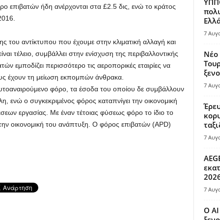
ΥΠΠΟ
ρο επιβατών ήδη ανέρχονται στα £2.5 δις, ενώ το κράτος
πολυ
2016.
Ελλά
7 Αυγ
ης του αντίκτυπου που έχουμε στην κλιματική αλλαγή και
Νέο 
ναι τέλειο, συμβάλλει στην ενίσχυση της περιβαλλοντικής
Τουρ
τών εμποδίζει περισσότερο τις αεροπορικές εταιρίες να
ξενο
υς έχουν τη μείωση εκπομπών άνθρακα.
7 Αυγ
υτοαναιρούμενο φόρο, τα έσοδα του οποίου δε συμβάλλουν
η, ενώ ο συγκεκριμένος φόρος καταπνίγει την οικονομική
Έρευ
έσεων εργασίας. Με έναν τέτοιας φύσεως φόρο το ίδιο το
κορυ
ταξι
 την οικονομική του ανάπτυξη. Ο φόρος επιβατών (APD)
7 Αυγ
AEGE
εκατ
202
7 Αυγ
Ο AI
ξενο