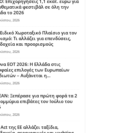
: Επιχορηγήσεις 1,1 εκατ. ευρώ για
θεματικά φεστιβάλ σε όλη την
δα το 2026
ούστου, 2026
Ειδικό Χωροταξικό Πλαίσιο για τον
ισμό: Τι αλλάζει για επενδύσεις,
δοχεία και προορισμούς
ούστου, 2026
να ΕΟΤ 2026: Η Ελλάδα στις
φαίες επιλογές των Ευρωπαίων
διωτών – Αυξάνεται η...
ούστου, 2026
AN: Ξεπέρασε για πρώτη φορά τα 2
ομμύρια επιβάτες τον Ιούλιο του
6
ούστου, 2026
 Act της ΕΕ αλλάζει ταξίδια,
δοχεία, αερογραμμές και yachting