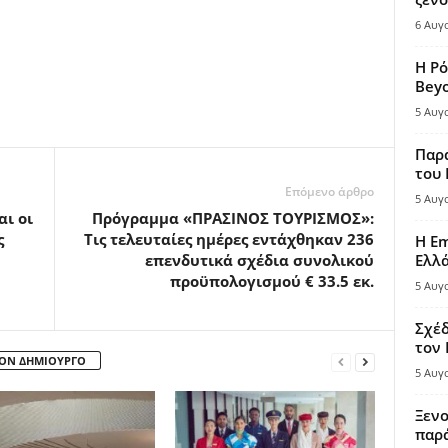
6 Αυγ
Η Ρό
Bey
5 Αυγ
Παρά
του
Επόμενο άρθρο
5 Αυγ
ι οι
Πρόγραμμα «ΠΡΑΣΙΝΟΣ ΤΟΥΡΙΣΜΟΣ»:
ς
Τις τελευταίες ημέρες εντάχθηκαν 236
Η Em
επενδυτικά σχέδια συνολικού
Ελλ
προϋπολογισμού € 33.5 εκ.
5 Αυγ
Σχέδ
τον
ΤΟΝ ΔΗΜΙΟΥΡΓΟ
5 Αυγ
Ξενο
παρά