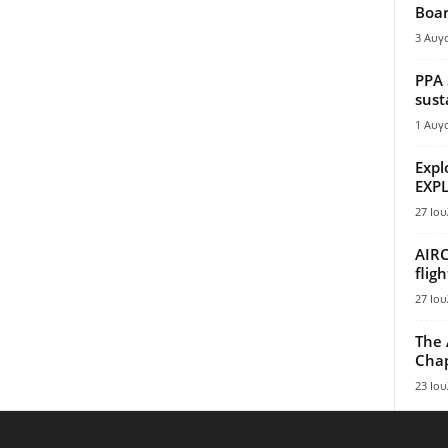
Boar
3 Αυγ
PPA 
sust
1 Αυγ
Expl
EXPL
27 Ιου
AIRC
flig
27 Ιου
The 
Chap
23 Ιου