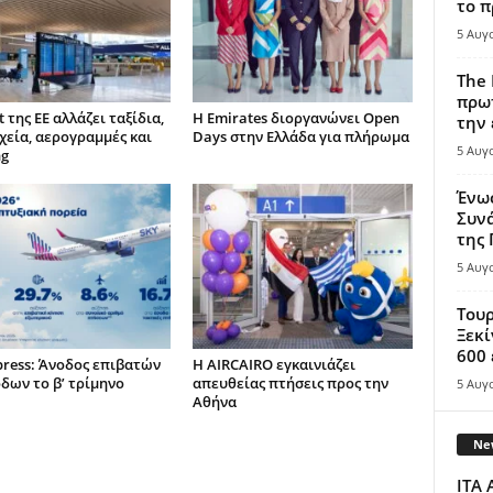
το π
5 Αυγ
The 
πρωτ
t της ΕΕ αλλάζει ταξίδια,
Η Emirates διοργανώνει Open
την 
χεία, αερογραμμές και
Days στην Ελλάδα για πλήρωμα
5 Αυγ
ng
Ένω
Συνά
της
5 Αυγ
Τουρ
Ξεκί
600 
press: Άνοδος επιβατών
Η AIRCAIRO εγκαινιάζει
όδων το β’ τρίμηνο
απευθείας πτήσεις προς την
5 Αυγ
Αθήνα
New
ITA 