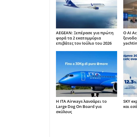
AEGEAN: Ξεπέρασε για πρώτη
Ο AI Ac
φορά τα 2 εκατομμύρια
ξενοδο
επιβάτες τον Ιούλιο του 2026
yachti
Η ITA Airways λανσάρει το
SKY ex
Large Dog On Board για
και εσ
σκύλους