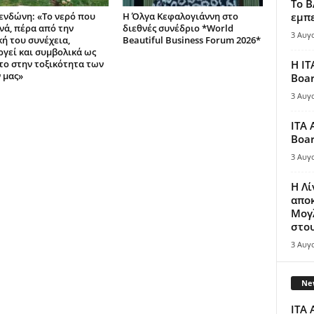
Το B
ενδώνη: «Το νερό που
Η Όλγα Κεφαλογιάννη στο
εμπε
ανά, πέρα από την
διεθνές συνέδριο *World
3 Αυγ
κή του συνέχεια,
Beautiful Business Forum 2026*
ργεί και συμβολικά ως
το στην τοξικότητα των
Η IT
 μας»
Boar
3 Αυγ
ITA 
Boar
3 Αυγ
Η Λ
απο
Μογλ
στου
3 Αυγ
New
ITA 