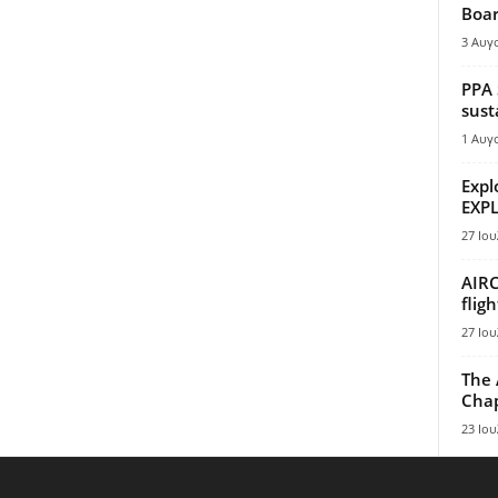
Boar
3 Αυγ
PPA 
sust
1 Αυγ
Expl
EXPL
27 Ιου
AIRC
flig
27 Ιου
The 
Chap
23 Ιου