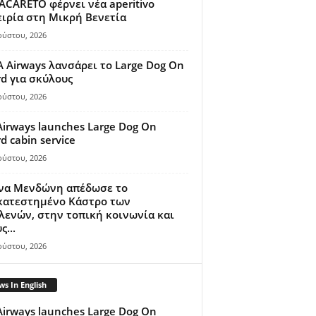
ACARETO φέρνει νέα aperitivo
ιρία στη Μικρή Βενετία
ούστου, 2026
A Airways λανσάρει το Large Dog On
d για σκύλους
ούστου, 2026
Airways launches Large Dog On
d cabin service
ούστου, 2026
ίνα Μενδώνη απέδωσε το
κατεστημένο Κάστρο των
ενών, στην τοπική κοινωνία και
ς...
ούστου, 2026
s In English
Airways launches Large Dog On