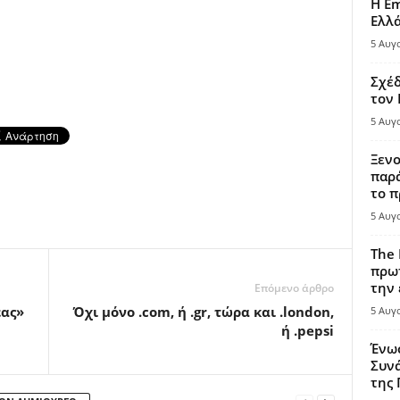
Η Em
Ελλ
5 Αυγ
Σχέδ
τον
5 Αυγ
Ξενο
παρά
το π
5 Αυγ
The 
πρωτ
την 
Επόμενο άρθρο
έας»
Όχι μόνο .com, ή .gr, τώρα και .london,
5 Αυγ
ή .pepsi
Ένω
Συνά
της