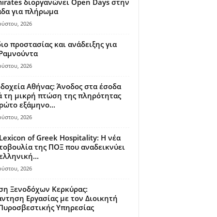
irates διοργανώνει Open Days στην
άδα για πλήρωμα
ούστου, 2026
ιο προστασίας και ανάδειξης για
 Ραμνούντα
ούστου, 2026
δοχεία Αθήνας: Άνοδος στα έσοδα
 τη μικρή πτώση της πληρότητας
ρώτο εξάμηνο...
ούστου, 2026
Lexicon of Greek Hospitality: Η νέα
οβουλία της ΠΟΞ που αναδεικνύει
ελληνική...
ούστου, 2026
ση Ξενοδόχων Κερκύρας:
ντηση Εργασίας με τον Διοικητή
 Πυροσβεστικής Υπηρεσίας