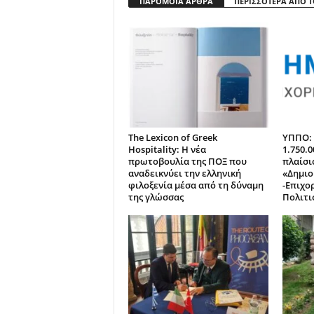
ΠΑΡΟΜΟΙΑ ΑΡΘΡΑ
ΠΕΡΙΣΣΟΤΕΡΑ ΑΠΟ 
The Lexicon of Greek
ΥΠΠΟ: 
Hospitality: Η νέα
1.750.
πρωτοβουλία της ΠΟΞ που
πλαίσι
αναδεικνύει την ελληνική
«Δημιο
φιλοξενία μέσα από τη δύναμη
-Επιχο
της γλώσσας
Πολιτι