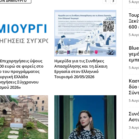
ΤΟΝ ΔΗΜΙΟΥΡΓΟ
5 Αυγ
Τουρ
Ξεκί
600 
5 Αυγ
Blue
γεμά
εμπε
Επιχορηγήσεις ύψους
Ημερίδα για τις Συνθήκες
000 ευρώ σε φορείς στο
Απασχόλησης και τη Δίκαιη
5 Αυγ
ο του προγράμματος
Εργασία στον Ελληνικό
υργική Ελλάδα
Τουρισμό 20/05/2026
Καστ
ρηγήσεις Σύγχρονου
δύο 
σμού 2026»
Σύντ
5 Αυγ
Συν
Αστ
3 Αυγ