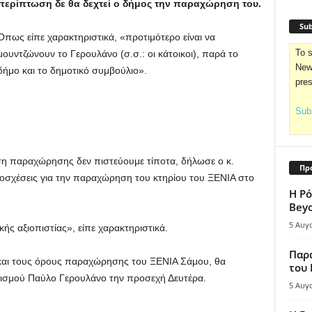
περίπτωση δε θα δεχτεί ο δήμος την παραχώρηση του.
Sub
Όπως είπε χαρακτηριστικά, «προτιμότερο είναι να
To s
μουντζώνουν το Γερουλάνο (σ.σ.: οι κάτοικοι), παρά το
News
δήμο και το δημοτικό συμβούλιο».
pre
Subs
η παραχώρησης δεν πιστεύουμε τίποτα, δήλωσε ο κ.
Πρ
υποσχέσεις για την παραχώρηση του κτηρίου του ΞΕΝΙΑ στο
Η Ρό
Bey
5 Αυγ
κής αξιοπιστίας», είπε χαρακτηριστικά.
Παρά
 και τους όρους παραχώρησης του ΞΕΝΙΑ Σάμου, θα
του
τισμού Παύλο Γερουλάνο την προσεχή Δευτέρα.
5 Αυγ