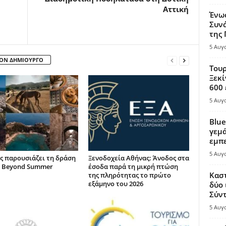
Αττική
Ένω
Συνά
της
5 Αυγ
ΤΟΝ ΔΗΜΙΟΥΡΓΟ
Τουρ
Ξεκί
600 
5 Αυγ
Blue
γεμά
εμπε
5 Αυγ
ς παρουσιάζει τη δράση
Ξενοδοχεία Αθήνας: Άνοδος στα
 Beyond Summer
έσοδα παρά τη μικρή πτώση
Καστ
της πληρότητας το πρώτο
εξάμηνο του 2026
δύο 
Σύντ
5 Αυγ