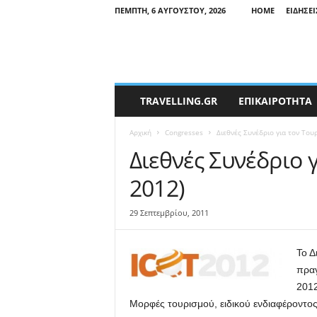
ΠΈΜΠΤΗ, 6 ΑΥΓΟΎΣΤΟΥ, 2026
HOME
ΕΙΔΉΣΕΙ
T
TRAVELLING.GR
ΕΠΙΚΑΙΡΟΤΗΤΑ
r
a
Αρχική
Congresses
Διεθνές Συνέδριο για τον Του
v
e
Διεθνές Συνέδριο 
l
2012)
l
i
n
29 Σεπτεμβρίου, 2011
g
N
Το Δ
e
w
πραγ
s
2012
Μορφές τουρισμού, ειδικού ενδιαφέροντο