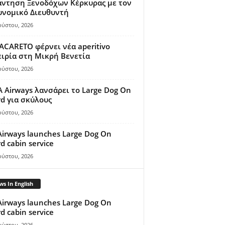
άντηση Ξενοδόχων Κέρκυρας με τον
υνομικό Διευθυντή
ούστου, 2026
ACARETO φέρνει νέα aperitivo
ιρία στη Μικρή Βενετία
ούστου, 2026
A Airways λανσάρει το Large Dog On
d για σκύλους
ούστου, 2026
Airways launches Large Dog On
d cabin service
ούστου, 2026
s In English
Airways launches Large Dog On
d cabin service
ούστου, 2026