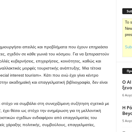
Sub
To s
News
pre
ημιουργήσει απειλές και προβλήματα που έχουν επηρεάσει
Subs
τες, σχεδόν σε κάθε γωνιά του κόσμου. Για να ξεπεραστούν
λλές κυβερνήσεις, επιχειρήσεις, κοινότητες, καθώς και
εναλλακτικές μορφές τουριστικής ανάπτυξης. Μια τέτοια
Πρ
cial interest tourism». Κάτι που ενώ έχει γίνει κέντρο
Ο AI
στην ακαδημαϊκή και επαγγελματική βιβλιογραφία, δεν είναι
ξενο
6 Αυγ
 στόχο να συμβάλει στη συνεχιζόμενη συζήτηση σχετικά με
Η Ρό
 έχει θέσει ως στόχο την ενημέρωση για τη μελλοντική
Bey
ουριστικών σχεδίων ενδιαφέρον από επαγγελματίες του
5 Αυγ
είς χάραξης πολιτικής, συμβούλους, επαγγελματίες,