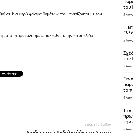
Παρά
του
εί σε ένα ευρύ φάσμα θεμάτων που σχετίζονται με τον
5 Αυγ
Η Em
Ελλ
ήματα, παρακαλούμε επισκεφθείτε την ιστοσελίδα:
5 Αυγ
Σχέδ
τον
5 Αυγ
Ξενο
παρά
το π
5 Αυγ
The 
πρωτ
την 
Επόμενο άρθρο
5 Αυγ
Διαδημοτική Ποδηλατάδα στη Δυτική