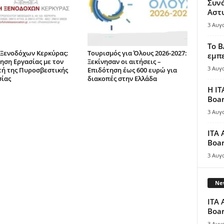
Συν
Αστ
3 Αυγ
Το B
Ξενοδόχων Κερκύρας:
Τουρισμός για Όλους 2026-2027:
εμπε
ηση Εργασίας με τον
Ξεκίνησαν οι αιτήσεις –
3 Αυγ
τή της Πυροσβεστικής
Επιδότηση έως 600 ευρώ για
ίας
διακοπές στην Ελλάδα
Η IT
Boar
3 Αυγ
ITA 
Boar
3 Αυγ
New
ITA 
Boar
3 Αυγ