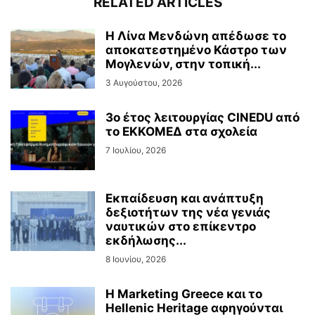
RELATED ARTICLES
Η Λίνα Μενδώνη απέδωσε το
αποκατεστημένο Κάστρο των
Μογλενών, στην τοπική...
3 Αυγούστου, 2026
3ο έτος λειτουργίας CINEDU από
το ΕΚΚΟΜΕΔ στα σχολεία
7 Ιουλίου, 2026
Εκπαίδευση και ανάπτυξη
δεξιοτήτων της νέα γενιάς
ναυτικών στο επίκεντρο
εκδήλωσης...
8 Ιουνίου, 2026
Η Marketing Greece και το
Hellenic Heritage αφηγούνται