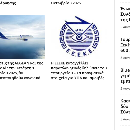
βέρνησης
Οκτωβρίου 2025
Ένω
Συνά
της
5 Αυγ
Τουρ
Ξεκί
600 
5 Αυγ
σεις της AEGEAN και της
Η ΕΕΕΚΕ καταγγέλλει
c Air την Τετάρτη 1
παραπλανητικές δηλώσεις του
Blue
ίου 2025, θα
Υπουργείου – Τα πραγματικά
γεμά
τοποιηθούν κανονικά
στοιχεία για ΥΠΑ και αμοιβές
εμπε
5 Αυγ
Καστ
δύο 
Σύντ
5 Αυγ