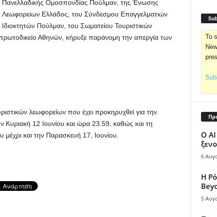
Πανελλαδικής Ομοσπονδίας Πούλμαν, της Ένωσης
Λεωφορείων Ελλάδος, του Σύνδεσμου Επαγγελματιών
Sub
Ιδιοκτητών Πούλμαν, του Σωματείου Τουριστικών
To s
πρωτοδικείο Αθηνών, κήρυξε παράνομη την απεργία των
News
pre
Subs
υριστικών λεωφορείων που έχει προκηρυχθεί για την
Πρ
ην Κυριακή 12 Ιουνίου και ώρα 23.59, καθώς και τη
Ο AI
 μέχρι και την Παρασκευή 17, Ιουνίου.
ξενο
6 Αυγ
Η Ρό
Bey
5 Αυγ