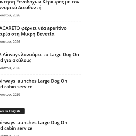
άντηση Ξενοδόχων Κέρκυρας με τον
υνομικό Διευθυντή
ούστου, 2026
ACARETO φέρνει νέα aperitivo
ιρία στη Μικρή Βενετία
ούστου, 2026
A Airways λανσάρει το Large Dog On
d για σκύλους
ούστου, 2026
Airways launches Large Dog On
d cabin service
ούστου, 2026
s In English
Airways launches Large Dog On
d cabin service
ούστου, 2026