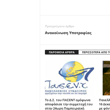
Προηγούμενο άρθρο
Ανακοίνωση Υποτροφίας
ΠΑΡΟΜΟΙΑ ΑΡΘΡΑ
ΠΕΡΙΣΣΟΤΕΡΑ ΑΠΟ 
Το Δ.Σ. του ΠΑΣΕΝΤ ομόφωνα
Πανελλ
αποφάσισε την συμμετοχή του
16 Δεκ
στην 24ωρη Παμπειραϊκή
με φόν