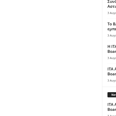
Συν
Αστ
3 Αυγ
Το B
εμπε
3 Αυγ
Η IT
Boar
3 Αυγ
ITA 
Boar
3 Αυγ
New
ITA 
Boar
3 Αυγ