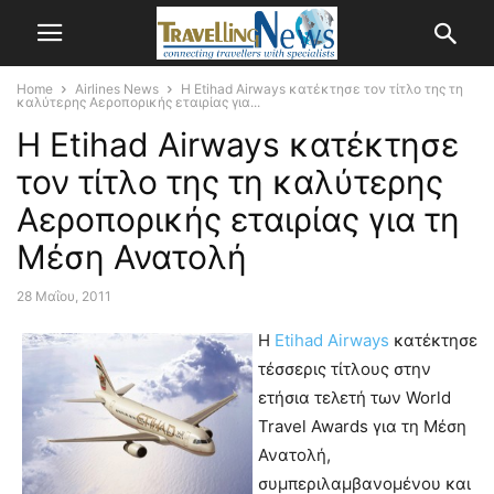
Home
Airlines News
Η Etihad Airways κατέκτησε τον τίτλο της τη
καλύτερης Αεροπορικής εταιρίας για...
Η Etihad Airways κατέκτησε
τον τίτλο της τη καλύτερης
Αεροπορικής εταιρίας για τη
Μέση Ανατολή
28 Μαΐου, 2011
Η
Etihad Airways
κατέκτησε
τέσσερις τίτλους στην
ετήσια τελετή των World
Travel Awards για τη Μέση
Ανατολή,
συμπεριλαμβανομένου και