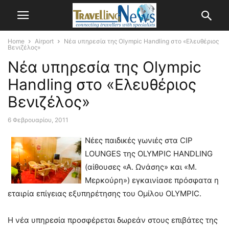
Home
Airport
Nέα υπηρεσία της Olympic Handling στο «Ελευθέριος
Βενιζέλος»
Nέα υπηρεσία της Olympic
Handling στο «Ελευθέριος
Βενιζέλος»
6 Φεβρουαρίου, 2011
Nέες παιδικές γωνιές στα CIP
LOUNGES της OLYMPIC HANDLING
(αίθουσες «Α. Ωνάσης» και «Μ.
Μερκούρη») εγκαινίασε πρόσφατα η
εταιρία επίγειας εξυπηρέτησης του Ομίλου OLYMPIC.
Η νέα υπηρεσία προσφέρεται δωρεάν στους επιβάτες της