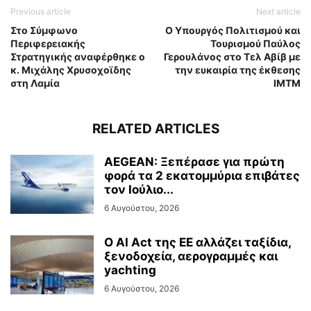
Previous article
Next article
Στο Σύμφωνο
O Υπουργός Πολιτισμού και
Περιφερειακής
Τουρισμού Παύλος
Στρατηγικής αναφέρθηκε ο
Γερουλάνος στο Τελ Αβίβ με
κ. Μιχάλης Χρυσοχοϊδης
την ευκαιρία της έκθεσης
στη Λαμία
IMTM
RELATED ARTICLES
AEGEAN: Ξεπέρασε για πρώτη
φορά τα 2 εκατομμύρια επιβάτες
τον Ιούλιο...
6 Αυγούστου, 2026
Ο AI Act της ΕΕ αλλάζει ταξίδια,
ξενοδοχεία, αερογραμμές και
yachting
6 Αυγούστου, 2026