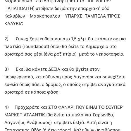
Μαρκόπουλο. Στο 5ο φανάρι (μετά το LIDL και τον
ΠΑΠΑΠΟΛΙΤΗ) στρίβετε δεξιά στην επαρχιακή οδό
Καλυβίων – Μαρκόπουλου – ΥΠΑΡΧΕΙ ΤΑΜΠΕΛΑ ‘ΠΡΟΣ
ΚΑΛΥΒΙΑ’
2) Συνεχίζετε ευθεία και στο 1,5 χλμ. θα φτάσετε σε μια
πλατεία (roundabout) όπου θα δείτε το Δημαρχείο στο
αριστερό σας χέρι (ένα ροζ κτίριο) μετά το νεκροταφείο.
3) Εκεί θα κάνετε ΔΕΞΙΑ και θα βγείτε στον
περιφερειακό, κατεύθυνση προς Λαγονήσι και συνεχίζετε
ευθεία όπως πάει ο δρόμος, ο οποίος στρίβει αναγκαστικά
αριστερά σε κάποια φάση.
4) Προχωράτε και ΣΤΟ ΦΑΝΑΡΙ ΠΟΥ ΕΙΝΑΙ ΤΟ ΣΟΥΠΕΡ
ΜΑΡΚΕΤ ΑΤΛΑΝΤΙΚ (θα δείτε ταμπέλα για Σαρωνίδα,
Λαγονήσι, Ανάβυσσος) στρίβετε δεξιά. Αυτή είναι η
Επαρχιακός Οδός (ή Λεωφόρος) Καλυβιών-Αναβύσσου.