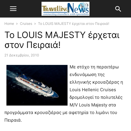
Home
Cruises
Το LOUIS MAJESTY έρχεται στον Πειραιά!
Το LOUIS MAJESTY έρχεται
στον Πειραιά!
21 Δεκεμβρίου, 2010
Με στόχο τη περαιτέρω
ενδυνάμωση της
ελληνικής κρουαζιέρας η
Louis Hellenic Cruises
δρομολογεί το πολυτελές
M/V Louis Majesty στα
προγράμματα κρουαζιέρας με αφετηρία το λιμάνι του
Πειραιά.