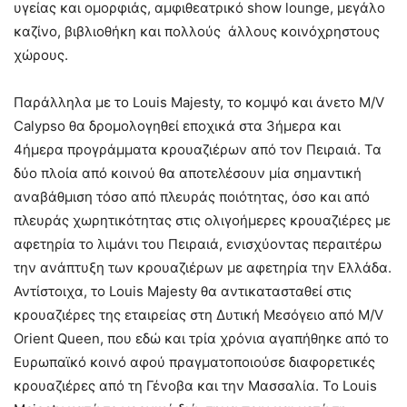
υγείας και ομορφιάς, αμφιθεατρικό show lounge, μεγάλο
καζίνο, βιβλιοθήκη και πολλούς άλλους κοινόχρηστους
χώρους.
Παράλληλα με το Louis Majesty, το κομψό και άνετο M/V
Calypso θα δρομολογηθεί εποχικά στα 3ήμερα και
4ήμερα προγράμματα κρουαζιέρων από τον Πειραιά. Τα
δύο πλοία από κοινού θα αποτελέσουν μία σημαντική
αναβάθμιση τόσο από πλευράς ποιότητας, όσο και από
πλευράς χωρητικότητας στις ολιγοήμερες κρουαζιέρες με
αφετηρία το λιμάνι του Πειραιά, ενισχύοντας περαιτέρω
την ανάπτυξη των κρουαζιέρων με αφετηρία την Ελλάδα.
Αντίστοιχα, τo Louis Majesty θα αντικατασταθεί στις
κρουαζιέρες της εταιρείας στη Δυτική Μεσόγειο από M/V
Orient Queen, που εδώ και τρία χρόνια αγαπήθηκε από το
Ευρωπαϊκό κοινό αφού πραγματοποιούσε διαφορετικές
κρουαζιέρες από τη Γένοβα και την Μασσαλία. Το Louis