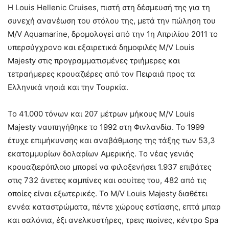
Η Louis Hellenic Cruises, πιστή στη δέσμευσή της για τη
συνεχή ανανέωση του στόλου της, μετά την πώληση του
M/V Aquamarine, δρομολογεί από την 1η Απριλίου 2011 το
υπερσύγχρονο και εξαιρετικά δημοφιλές M/V Louis
Majesty στις προγραμματισμένες τριήμερες και
τετραήμερες κρουαζιέρες από τον Πειραιά προς τα
Ελληνικά νησιά και την Τουρκία.
Το 41.000 τόνων και 207 μέτρων μήκους M/V Louis
Majesty ναυπηγήθηκε το 1992 στη Φινλανδία. Το 1999
έτυχε επιμήκυνσης και αναβάθμισης της τάξης των 53,3
εκατομμυρίων δολαρίων Αμερικής. Το νέας γενιάς
κρουαζιερόπλοιο μπορεί να φιλοξενήσει 1.937 επιβάτες
στις 732 άνετες καμπίνες και σουίτες του, 482 από τις
οποίες είναι εξωτερικές. Το M/V Louis Majesty διαθέτει
εννέα καταστρώματα, πέντε χώρους εστίασης, επτά μπαρ
και σαλόνια, έξι ανελκυστήρες, τρεις πισίνες, κέντρο Spa