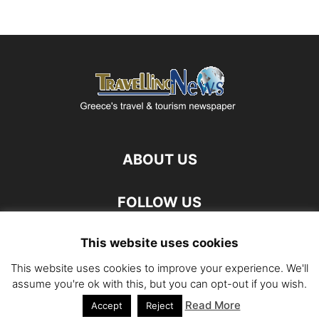
ABOUT US
FOLLOW US
This website uses cookies
This website uses cookies to improve your experience. We'll
assume you're ok with this, but you can opt-out if you wish.
Read More
©
Accept
Reject