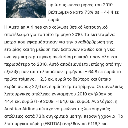
πρώτους εννέα μήνες του 2010
βελτιωμένο κατά 73% σε – 44,4 εκ.
ευρώ
Η Austrian Airlines ανακοίνωσε θετικό λειτουργικό
αποτέλεσμα για το τρίτο τρίμηνο 2010. Τα εκτεταμένα
μέτρα που εφαρμόστηκαν για την αναδιάρθρωση της
εταιρίας και τη μείωση των δαπανών καθώς και η νέα
ενεργητική στρατηγική marketing επικράτησαν όλο και
περισσότερο το 2010. Αυτό αποδεικνύεται επίσης από την
εξέλιξη των αποτελεσμάτων τριμήνου: – 64,8 εκ ευρώ το
πρώτο τρίμηνο, – 2,3 εκ. ευρώ το δεύτερο και θετικά
κέρδη ύψους 22,6 εκ. ευρώ το τρίτο τρίμηνο. Οι συνολικές
λειτουργικές απώλειες εννιαμήνου 2010 ανήλθαν σε –
44,4 εκ. ευρώ (1-9 2009: -164,6 εκ. ευρώ). Αναλόγως, η
Austrian Airlines πέτυχε να μειώσει τις λειτουργικές
απώλειες κατά 73% συγκριτικά με την περσινή χρονιά. Tα
λειτουργικά κέρδη (EBITDA) ανήλθαν σε €116,7 εκ.