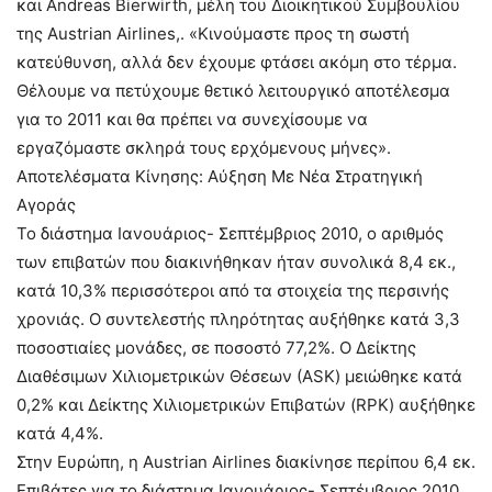
και Andreas Bierwirth, μέλη του Διοικητικού Συμβουλίου
της Austrian Airlines,. «Κινούμαστε προς τη σωστή
κατεύθυνση, αλλά δεν έχουμε φτάσει ακόμη στο τέρμα.
Θέλουμε να πετύχουμε θετικό λειτουργικό αποτέλεσμα
για το 2011 και θα πρέπει να συνεχίσουμε να
εργαζόμαστε σκληρά τους ερχόμενους μήνες».
Αποτελέσματα Κίνησης: Αύξηση Με Νέα Στρατηγική
Αγοράς
Το διάστημα Ιανουάριος- Σεπτέμβριος 2010, ο αριθμός
των επιβατών που διακινήθηκαν ήταν συνολικά 8,4 εκ.,
κατά 10,3% περισσότεροι από τα στοιχεία της περσινής
χρονιάς. Ο συντελεστής πληρότητας αυξήθηκε κατά 3,3
ποσοστιαίες μονάδες, σε ποσοστό 77,2%. Ο Δείκτης
Διαθέσιμων Χιλιομετρικών Θέσεων (ΑSK) μειώθηκε κατά
0,2% και Δείκτης Χιλιομετρικών Επιβατών (RPK) αυξήθηκε
κατά 4,4%.
Στην Ευρώπη, η Austrian Airlines διακίνησε περίπου 6,4 εκ.
Επιβάτες για το διάστημα Ιανουάριος- Σεπτέμβριος 2010.