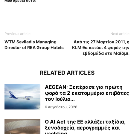
Μου αρέσει αυτό:
Previous article
Next article
WTM Sevliadis Managing
Από τις 27 Μαρτίου 2011, η
Director of REA Group Hotels
KLM θα πετάει 4 φορές την
εβδομάδα στο Μαϊάμι.
RELATED ARTICLES
AEGEAN: Ξεπέρασε για πρώτη
φορά τα 2 εκατομμύρια επιβάτες
τον Ιούλιο...
6 Αυγούστου, 2026
Ο AI Act της ΕΕ αλλάζει ταξίδια,
ξενοδοχεία, αερογραμμές και
yachting