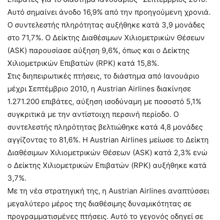
Αυτό σημαίνει άνοδο 16,9% από την προηγούμενη χρονιά.
Ο συντελεστής πληρότητας αυξήθηκε κατά 3,9 μονάδες
στο 71,7%. Ο Δείκτης Διαθέσιμων Χιλιομετρικών Θέσεων
(ΑSK) παρουσίασε αύξηση 9,6%, όπως και ο Δείκτης
Χιλιομετρικών Επιβατών (RPK) κατά 15,8%.
Στις διηπειρωτικές πτήσεις, το διάστημα από Ιανουάριο
μέχρι Σεπτέμβριο 2010, η Austrian Airlines διακίνησε
1.271.200 επιβάτες, αύξηση ισοδύναμη με ποσοστό 5,1%
συγκριτικά με την αντίστοιχη περσινή περίοδο. Ο
συντελεστής πληρότητας βελτιώθηκε κατά 4,8 μονάδες
αγγίζοντας το 81,6%. Η Austrian Airlines μείωσε το Δείκτη
Διαθέσιμων Χιλιομετρικών Θέσεων (ΑSK) κατά 2,3% ενώ
ο Δείκτης Χιλιομετρικών Επιβατών (RPK) αυξήθηκε κατά
3,7%.
Με τη νέα στρατηγική της, η Austrian Airlines αναπτύσσει
μεγαλύτερο μέρος της διαθέσιμης δυναμικότητας σε
προγραμματισμένες πτήσεις. Αυτό το γεγονός οδηγεί σε